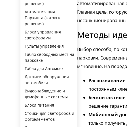
автоматизированная с
решения)
Главная цель, котору
Автоматизация
Паркинга (готовые
несанкционированный 
решения)
Методы ид
Блоки управления
светофорами
Пульты управления
Выбор способа, по ко
Табло свободных мест на
парковки. Современна
парковке
мгновенно. На передо
Табло для Автомоек
Датчики обнаружения
Распознавание 
автомобиля
постоянным клие
Видеонаблюдение и
домофонные системы
Бесконтактные 
Блоки питания
решение гарантир
Стойки для светофоров и
Мобильный дост
фотоэлементов
только получить 