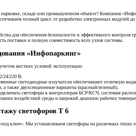
 парковке, складе или промышленном объекте? Компания «Инфо
еспечиваем полный цикл: от разработки электронных модулей до
ства для обеспечения безопасности и эффективного контроля т
ть поставки и полную совместимость всех узлов системы.
удования «Инфопаркинг»
 учетом жестких условий эксплуатации:
/24/220 В.
еменные светодиодные излучатели обеспечивают отличную види
 а также двухсекционные варианты (красный/зеленый).
дключать светофоры к контроллерам БСР/КСЧ, системам распоз
ешних воздействий среды и широкий диапазон рабочих темпера
нтажу светофоров Т 6
 «под ключ». Мы устанавливаем светофоры на различных типах 