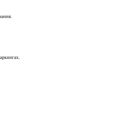
вания.
аркингах.