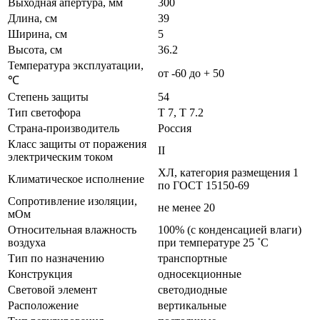
Выходная апертура, мм
300
Длина, см
39
Ширина, см
5
Высота, см
36.2
Температура эксплуатации,
от -60 до + 50
℃
Степень защиты
54
Тип светофора
Т 7, Т 7.2
Страна-производитель
Россия
Класс защиты от поражения
II
электрическим током
ХЛ, категория размещения 1
Климатическое исполнение
по ГОСТ 15150-69
Сопротивление изоляции,
не менее 20
мОм
Относительная влажность
100% (с конденсацией влаги)
воздуха
при температуре 25 ˚С
Тип по назначению
транспортные
Конструкция
односекционные
Световой элемент
светодиодные
Расположение
вертикальные