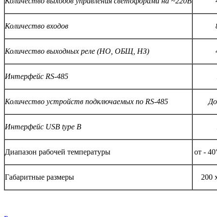
Количество выходов управления светофорами на ~220В
Количество входов
Количество выходных реле (НО, ОБЩ, НЗ)
Интерфейс RS-485
Количество устройств подключаемых по
RS
-485
До
Интерфейс
USB type B
Диапазон рабочей температуры
от - 40
Габаритные размеры
200 