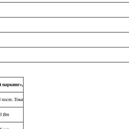
й паркинг»,
В пост. Тока
3 Вт