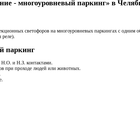
ание - многоуровневый паркинг» в Челяб
кционных светофоров на многоуровневых паркингах с одним о
 реле).
й паркинг
Н.О. и Н.З. контактами.
ов при проходе людей или животных.
.
е.