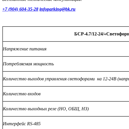
+7 (904) 604-35-28
infoparking@bk.ru
БСР-4.7/12-24/«Светофорн
Напряжение питания
Потребляемая мощность
Количество выходов управления светофорами на 12-24В (нап
Количество входов
Количество выходных реле (НО, ОБЩ, НЗ)
Интерфейс RS-485