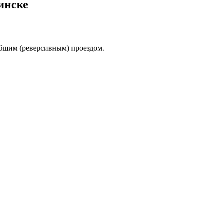
инске
бщим (реверсивным) проездом.