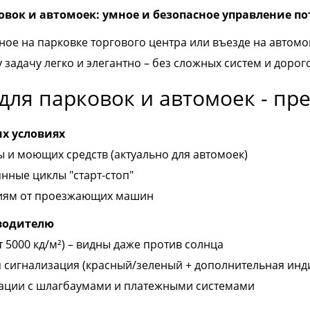
овок и автомоек: умное и безопасное управление п
жное на парковке торгового центра или въезде на автом
 задачу легко и элегантно – без сложных систем и дорог
для парковок и автомоек - пр
их условиях
ы и моющих средств (актуально для автомоек)
нные циклы "старт-стоп"
циям от проезжающих машин
водителю
т 5000 кд/м²) – видны даже против солнца
я сигнализация (красный/зеленый + дополнительная инд
рации с шлагбаумами и платежными системами