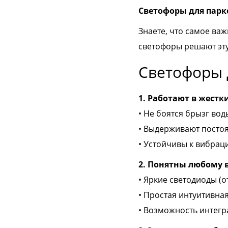
Светофоры для парк
Знаете, что самое ва
светофоры решают эту
Светофоры 
1. Работают в жестк
• Не боятся брызг вод
• Выдерживают постоя
• Устойчивы к вибра
2. Понятны любому 
• Яркие светодиоды (о
• Простая интуитивна
• Возможность интег