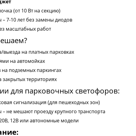
джет
очка (от 10 Вт на секцию)
 – 7-10 лет без замены диодов
 без масштабных работ
решаем?
/выезда на платных парковках
ями на автомойках
 на подземных паркингах
а закрытых территориях
ии для парковочных светофоров:
ковая сигнализация (для пешеходных зон)
 – не мешают проезду крупного транспорта
220В, 12В или автономные модели
ание: