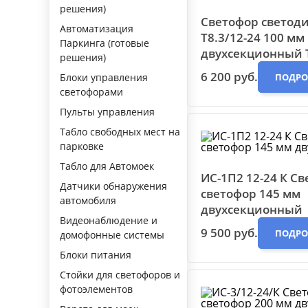
решения)
Светофор светод
Автоматизация
Т8.3/12-24 100 мм
Паркинга (готовые
двухсекционный 
решения)
6 200 руб.
Блоки управления
ПОДРО
светофорами
Пульты управления
Табло свободных мест на
парковке
Табло для Автомоек
ИС-1П2 12-24 К С
Датчики обнаружения
светофор 145 мм
автомобиля
двухсекционный
Видеонаблюдение и
9 500 руб.
ПОДРО
домофонные системы
Блоки питания
Стойки для светофоров и
фотоэлементов