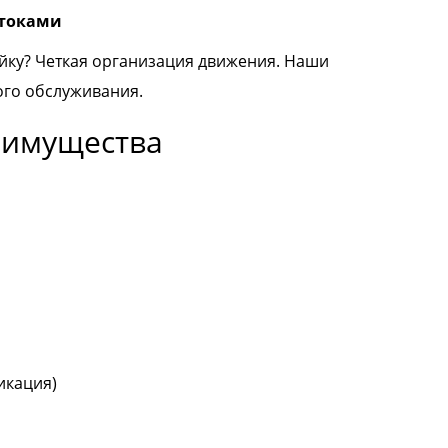
отоками
ойку? Четкая организация движения. Наши
ого обслуживания.
еимущества
икация)